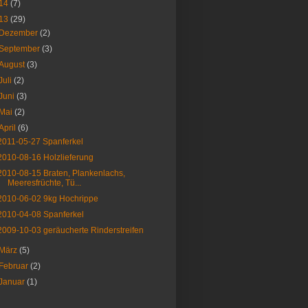
14
(7)
13
(29)
Dezember
(2)
September
(3)
August
(3)
Juli
(2)
Juni
(3)
Mai
(2)
April
(6)
2011-05-27 Spanferkel
2010-08-16 Holzlieferung
2010-08-15 Braten, Plankenlachs,
Meeresfrüchte, Tü...
2010-06-02 9kg Hochrippe
2010-04-08 Spanferkel
2009-10-03 geräucherte Rinderstreifen
März
(5)
Februar
(2)
Januar
(1)