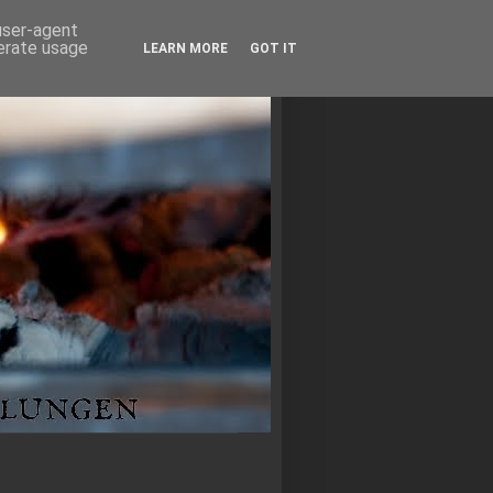
 user-agent
nerate usage
LEARN MORE
GOT IT