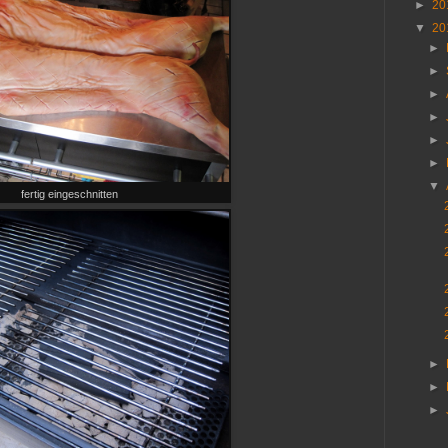
►
20
▼
20
►
►
►
►
►
►
▼
fertig eingeschnitten
►
►
►