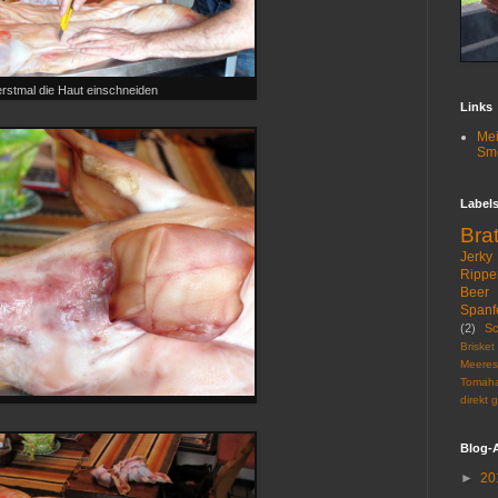
erstmal die Haut einschneiden
Links
Mei
Sm
Label
Bra
Jerky
Rippe
Beer
Spanf
(2)
S
Brisket
Meeres
Tomah
direkt g
Blog-
►
20