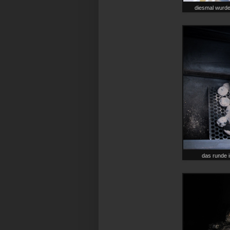
diesmal wurde 
das runde i