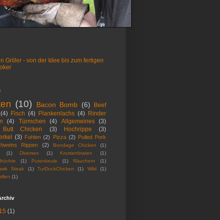
n Griller - von der Idee bis zum fertigen
oker
s
ten
(10)
Bacon Bomb
(6)
Beef
(4)
Fisch
(4)
Plankenlachs
(4)
Rinder
n
(4)
Türmchen
(4)
Allgemeines
(3)
 Butt Chicken
(3)
Hochrippe
(3)
erkel
(3)
Fohlen
(2)
Pizza
(2)
Pulled Pork
chweins Rippen
(2)
Bondage Chicken
(1)
(1)
Diverses
(1)
Krustenbraten
(1)
früchte
(1)
Putenkeule
(1)
Räuchern
(1)
awk Steak
(1)
TurDuckChicken
(1)
Wild
(1)
rillen
(1)
Archiv
15
(1)